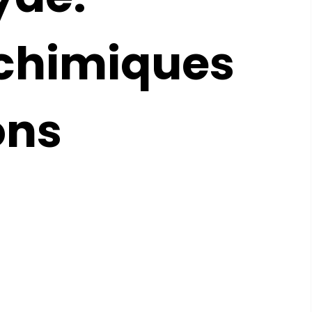
 chimiques
ons