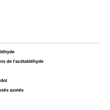
ldéhyde
ons de l’acétaldéhyde
ldol
osés azotés