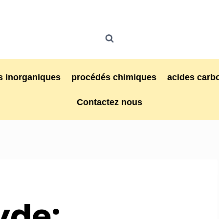
 inorganiques
procédés chimiques
acides carb
Contactez nous
yde: