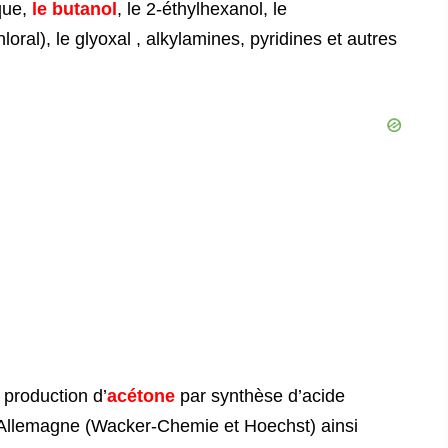
ique,
le butanol
, le 2-éthylhexanol, le
loral), le glyoxal , alkylamines, pyridines et autres
 production d’
acétone
par synthèse d’acide
n Allemagne (Wacker-Chemie et Hoechst) ainsi