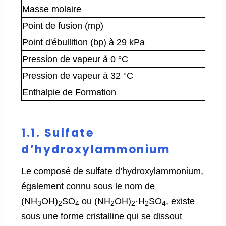
Masse molaire
Point de fusion (mp)
Point d'ébullition (bp) à 29 kPa
Pression de vapeur à 0 °C
Pression de vapeur à 32 °C
Enthalpie de Formation
1.1. Sulfate
d’hydroxylammonium
Le composé de sulfate d’hydroxylammonium,
également connu sous le nom de
(NH
OH)
SO
ou
(NH
OH)
·H
SO
, existe
3
2
4
2
2
2
4
sous une forme cristalline qui se dissout