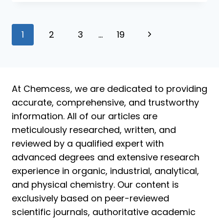
DE
CRÉSOLS
Navigation
Page
1
2
3
…
19
de
suivante
page
At Chemcess, we are dedicated to providing
accurate, comprehensive, and trustworthy
information. All of our articles are
meticulously researched, written, and
reviewed by a qualified expert with
advanced degrees and extensive research
experience in organic, industrial, analytical,
and physical chemistry. Our content is
exclusively based on peer-reviewed
scientific journals, authoritative academic