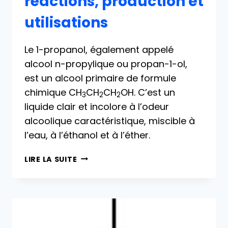
réactions, production et
utilisations
Le 1-propanol, également appelé
alcool n-propylique ou propan-1-ol,
est un alcool primaire de formule
chimique CH
CH
CH
OH. C’est un
3
2
2
liquide clair et incolore à l’odeur
alcoolique caractéristique, miscible à
l’eau, à l’éthanol et à l’éther.
1-
LIRE LA SUITE
PROPANOL :
PROPRIÉTÉS,
RÉACTIONS,
PRODUCTION
ET
UTILISATIONS