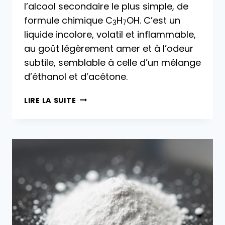
l’alcool secondaire le plus simple, de
formule chimique C
H
OH. C’est un
3
7
liquide incolore, volatil et inflammable,
au goût légèrement amer et à l’odeur
subtile, semblable à celle d’un mélange
d’éthanol et d’acétone.
ALCOOL
LIRE LA SUITE
ISOPROPYLIQUE :
PROPRIÉTÉS,
RÉACTIONS
CHIMIQUES,
PRODUCTION
INDUSTRIELLE,
APPLICATIONS
ET
TOXICOLOGIE