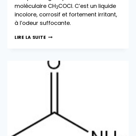
moléculaire CH
COCl. C’est un liquide
3
incolore, corrosif et fortement irritant,
à l’odeur suffocante.
CHLORURE
LIRE LA SUITE
D’ACÉTYLE :
PROPRIÉTÉS,
RÉACTIONS,
PRODUCTION
ET
UTILISATIONS