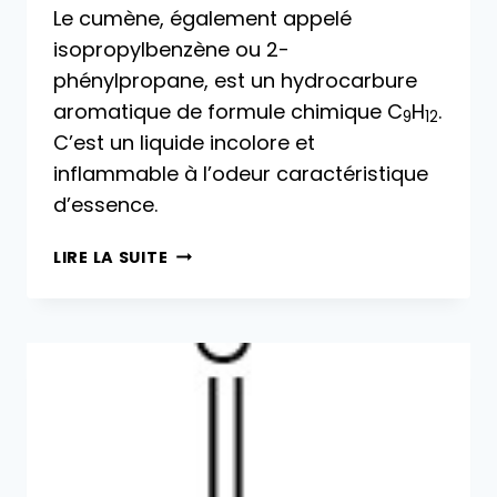
Le cumène, également appelé
isopropylbenzène ou 2-
phénylpropane, est un hydrocarbure
aromatique de formule chimique C
H
.
9
12
C’est un liquide incolore et
inflammable à l’odeur caractéristique
d’essence.
CUMÈNE :
LIRE LA SUITE
PROPRIÉTÉS,
RÉACTIONS,
PRODUCTION,
UTILISATIONS
ET
TOXICOLOGIE