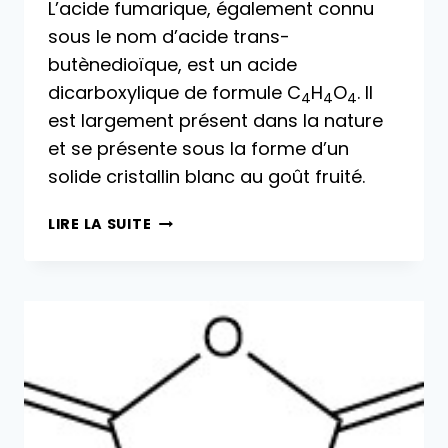
L’acide fumarique, également connu
sous le nom d’acide trans-
butènedioïque, est un acide
dicarboxylique de formule C
H
O
. Il
4
4
4
est largement présent dans la nature
et se présente sous la forme d’un
solide cristallin blanc au goût fruité.
ACIDE
LIRE LA SUITE
FUMARIQUE
:
PROPRIÉTÉS,
PRODUCTION
ET
UTILISATIONS