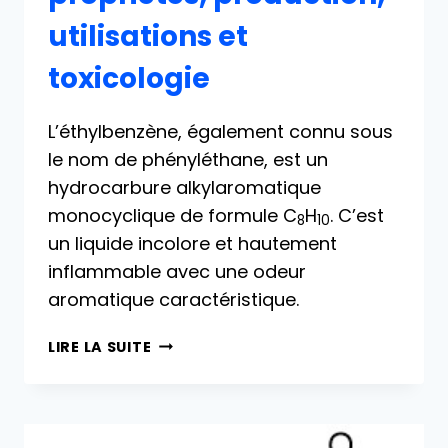
utilisations et
toxicologie
L’éthylbenzène, également connu sous
le nom de phényléthane, est un
hydrocarbure alkylaromatique
monocyclique de formule C
H
. C’est
8
10
un liquide incolore et hautement
inflammable avec une odeur
aromatique caractéristique.
ÉTHYLBENZÈNE
LIRE LA SUITE
:
PROPRIÉTÉS,
PRODUCTION,
UTILISATIONS