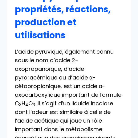
propriétés, réactions,
production et
utilisations
L’acide pyruvique, également connu
sous le nom d’acide 2-
oxopropanoïque, d’acide
pyroracémique ou d’acide α-
cétopropionique, est un acide α-
oxocarboxylique important de formule
C
H
O
. Il s’agit d’un liquide incolore
3
4
3
dont l’odeur est similaire à celle de
l’acide acétique qui joue un rôle
important dans le métabolisme
énergétique des organismes vivants.