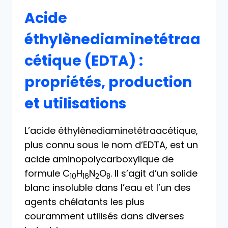
Acide
éthylènediaminetétraa
cétique (EDTA) :
propriétés, production
et utilisations
L’acide éthylènediaminetétraacétique,
plus connu sous le nom d’EDTA, est un
acide aminopolycarboxylique de
formule C
H
N
O
. Il s’agit d’un solide
10
16
2
8
blanc insoluble dans l’eau et l’un des
agents chélatants les plus
couramment utilisés dans diverses