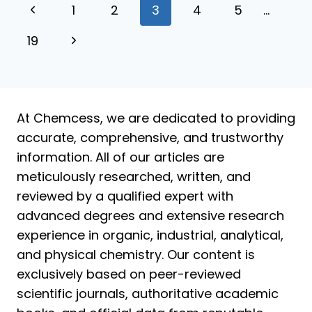
Navigation
Page
1
2
3
4
5
…
UTILISATIONS
ET
de
précédente
19
Page
TOXICOLOGIE
page
suivante
At Chemcess, we are dedicated to providing
accurate, comprehensive, and trustworthy
information. All of our articles are
meticulously researched, written, and
reviewed by a qualified expert with
advanced degrees and extensive research
experience in organic, industrial, analytical,
and physical chemistry. Our content is
exclusively based on peer-reviewed
scientific journals, authoritative academic