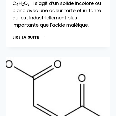
C
H
O
. Il s’agit d’un solide incolore ou
4
2
3
blanc avec une odeur forte et irritante
qui est industriellement plus
importante que l’acide maléique.
ANHYDRIDE
LIRE LA SUITE
MALÉIQUE
:
PROPRIÉTÉS,
RÉACTIONS,
PRODUCTION
ET
UTILISATIONS