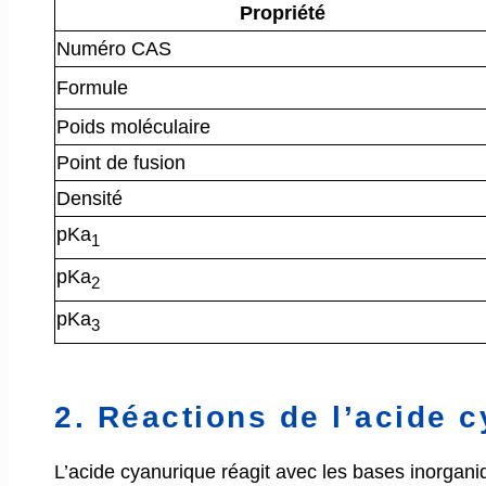
Propriété
Numéro CAS
Formule
Poids moléculaire
Point de fusion
Densité
pKa
1
pKa
2
pKa
3
2. Réactions de l’acide 
L’acide cyanurique réagit avec les bases inorgani