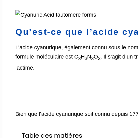
Qu’est-ce que l’acide cy
L’acide cyanurique, également connu sous le nom de
formule moléculaire est C
H
N
O
. Il s’agit d’un
3
3
3
3
lactime.
Bien que l’acide cyanurique soit connu depuis 177
Table des matières