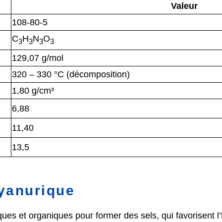
Valeur
108-80-5
C
H
N
O
3
3
3
3
129,07 g/mol
320 – 330 °C (décomposition)
1,80 g/cm³
6,88
11,40
13,5
cyanurique
ques et organiques pour former des sels, qui favorisent 