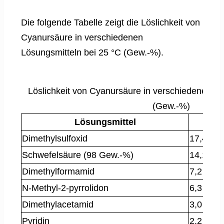
Die folgende Tabelle zeigt die Löslichkeit von
Cyanursäure in verschiedenen
Lösungsmitteln bei 25 °C (Gew.-%).
Löslichkeit von Cyanursäure in verschiedenen Lö
(Gew.-%)
Lösungsmittel
Lö
Dimethylsulfoxid
17,4
Schwefelsäure (98 Gew.-%)
14,1
Dimethylformamid
7,2
N-Methyl-2-pyrrolidon
6,3
Dimethylacetamid
3,0
Pyridin
2,2