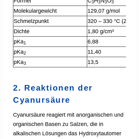
Formel
C
H
N
O
3
3
3
3
Molekulargewicht
129,07 g/mol
Schmelzpunkt
320 – 330 °C (Zerse
Dichte
1,80 g/cm³
pKa
6,88
1
pKa
11,40
2
pKa
13,5
3
2. Reaktionen der
Cyanursäure
Cyanursäure reagiert mit anorganischen und
organischen Basen zu Salzen, die in
alkalischen Lösungen das Hydroxytautomer