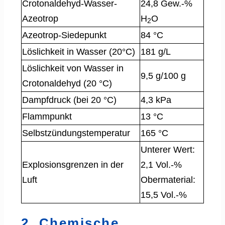
Crotonaldehyd-Wasser-
24,8 Gew.-%
Azeotrop
H
O
2
Azeotrop-Siedepunkt
84 °C
Löslichkeit in Wasser (20°C)
181 g/L
Löslichkeit von Wasser in
9,5 g/100 g
Crotonaldehyd (20 °C)
Dampfdruck (bei 20 °C)
4,3 kPa
Flammpunkt
13 °C
Selbstzündungstemperatur
165 °C
Unterer Wert:
Explosionsgrenzen in der
2,1 Vol.-%
Luft
Obermaterial:
15,5 Vol.-%
2. Chemische