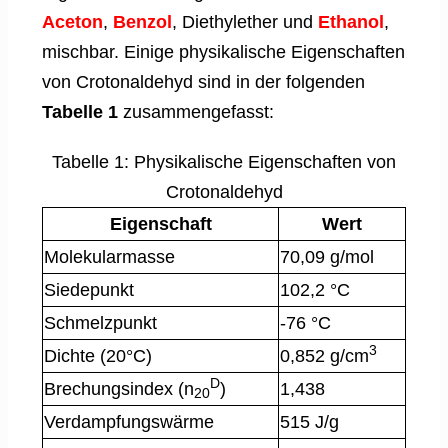
Aceton
,
Benzol
, Diethylether und
Ethanol
,
mischbar. Einige physikalische Eigenschaften
von Crotonaldehyd sind in der folgenden
Tabelle 1
zusammengefasst:
Tabelle 1: Physikalische Eigenschaften von
Crotonaldehyd
Eigenschaft
Wert
Molekularmasse
70,09 g/mol
Siedepunkt
102,2 °C
Schmelzpunkt
-76 °C
3
Dichte (20°C)
0,852 g/cm
D
Brechungsindex (n
)
1,438
20
Verdampfungswärme
515 J/g