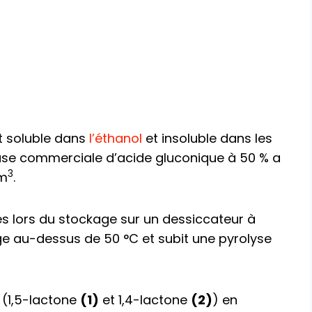
nt soluble dans
l’éthanol
et insoluble dans les
euse commerciale d’acide gluconique à 50 % a
3
cm
.
s lors du stockage sur un dessiccateur à
 au-dessus de 50 °C et subit une pyrolyse
s (1,5-lactone
(1)
et 1,4-lactone
(2)
) en