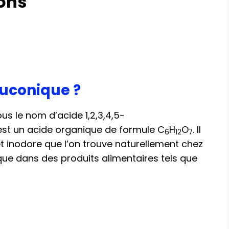
ions
luconique ?
s le nom d’acide 1,2,3,4,5-
st un acide organique de formule C
H
O
. Il
6
12
7
et inodore que l’on trouve naturellement chez
que dans des produits alimentaires tels que