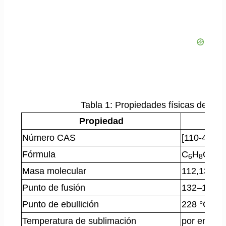
Tabla 1: Propiedades físicas del áci
Propiedad
Número CAS
[110-44-1]
Fórmula
C
H
O
6
8
2
Masa molecular
112,13 g/m
Punto de fusión
132–135 °
Punto de ebullición
228 °C (de
Temperatura de sublimación
por encima