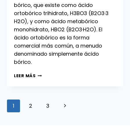
bórico, que existe como ácido
ortobórico trihidrato, H3BO3 (B2O3·3
H2O), y como ácido metabórico
monohidrato, HBO2 (B2O3·H2O). El
ácido ortobórico es la forma
comercial más común, a menudo
denominado simplemente ácido
bórico.
ÁCIDO
LEER MÁS
BÓRICO:
PROPIEDADES,
PRODUCCIÓN
Y
Navegación
Siguiente
1
2
3
USOS
de
página
página