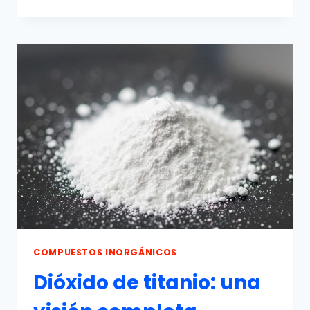
CÁLCICA:
PROPIEDADES,
REACCIONES,
PRODUCCIÓN
Y
USOS
COMPUESTOS INORGÁNICOS
Dióxido de titanio: una