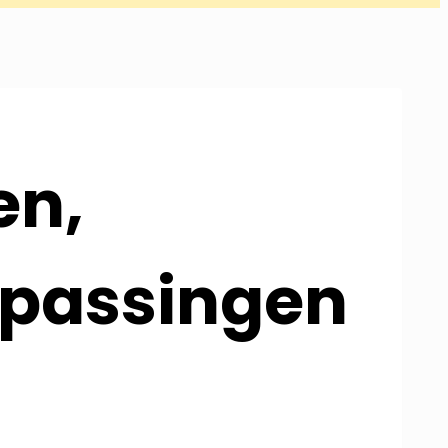
en,
oepassingen