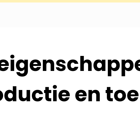
: eigenschapp
roductie en t