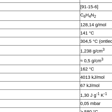
[91-15-6]
C
H
N
6
4
2
128,14 g/mol
141 °C
304,5 °C (ontle
3
1,238 g/cm
3
≈ 0,5 g/cm
162 °C
4013 kJ/mol
67 kJ/mol
-1
-1
1,30 J g
K
0,05 mbar
> 580 °C