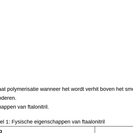
gaat polymerisatie wanneer het wordt verhit boven het smel
loderen.
ppen van ftalonitril.
el 1: Fysische eigenschappen van ftaalonitril
p