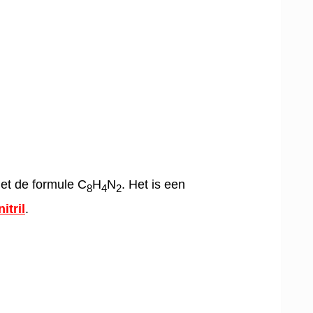
met de formule C
H
N
. Het is een
8
4
2
itril
.