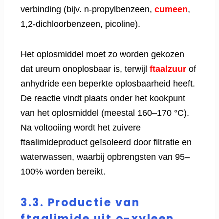
verbinding (bijv. n-propylbenzeen,
cumeen
,
1,2-dichloorbenzeen, picoline).
Het oplosmiddel moet zo worden gekozen
dat ureum onoplosbaar is, terwijl
ftaalzuur
of
anhydride een beperkte oplosbaarheid heeft.
De reactie vindt plaats onder het kookpunt
van het oplosmiddel (meestal 160–170 °C).
Na voltooiing wordt het zuivere
ftaalimideproduct geïsoleerd door filtratie en
waterwassen, waarbij opbrengsten van 95–
100% worden bereikt.
3.3. Productie van
ftaalimide uit o-xyleen