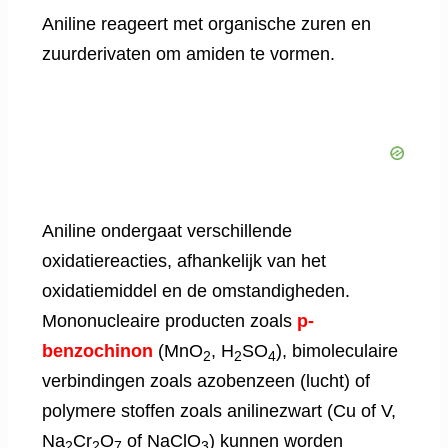
Aniline reageert met organische zuren en
zuurderivaten om amiden te vormen.
Aniline ondergaat verschillende
oxidatiereacties, afhankelijk van het
oxidatiemiddel en de omstandigheden.
Mononucleaire producten zoals
p-
benzochinon
(MnO
, H
SO
), bimoleculaire
2
2
4
verbindingen zoals azobenzeen (lucht) of
polymere stoffen zoals anilinezwart (Cu of V,
Na
Cr
O
of NaClO
) kunnen worden
2
2
7
3