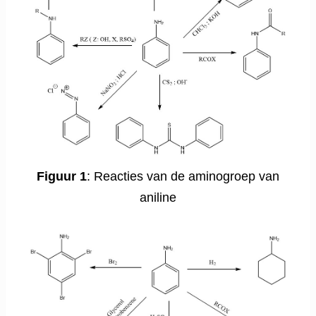
Figuur 1
: Reacties van de aminogroep van
aniline