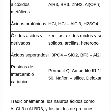
alcóxidos
AlR3, BR3, ZnR2, Al(OPh)3
metálicos
Ácidos protónicos
HCl, HCl – AlCl3, H2SO4, HF,
Óxidos ácidos y
zeolitas, óxidos mixtos y super
derivados
sólidos, arcillas, heteropoliácid
Ácidos soportados
H3PO4 – SiO2, BF3 – Al2O3
Resinas de
Permutit Q, Amberlite IR 112, 
intercambio
50, Nafion – sílice, Deloxan
catiónico
Tradicionalmente, los haluros ácidos como
ALCL3 o ALBR3, y los ácidos de protones