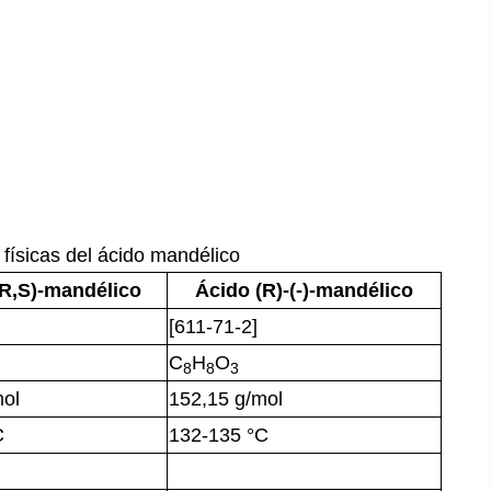
físicas del ácido mandélico
(R,S)-mandélico
Ácido (R)-(-)-mandélico
[611-71-2]
C
H
O
8
8
3
mol
152,15 g/mol
C
132-135 °C