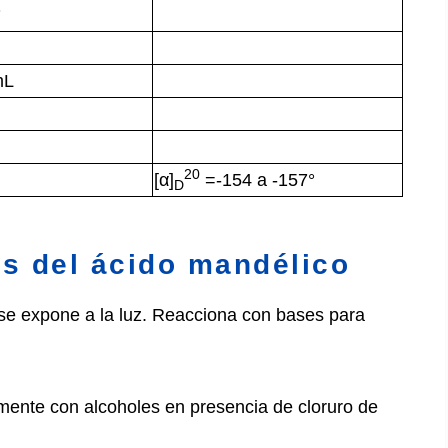
3
mL
20
[α]
=-154 a -157°
D
s del ácido mandélico
se expone a la luz. Reacciona con bases para
lmente con alcoholes en presencia de cloruro de