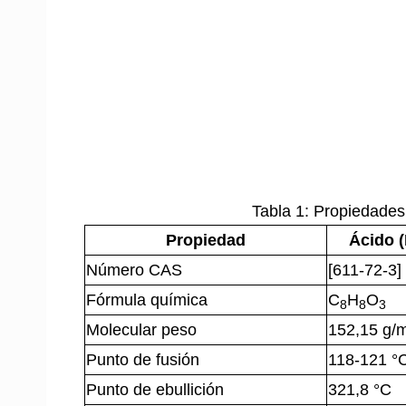
Tabla 1: Propiedades 
Propiedad
Ácido 
Número CAS
[611-72-3]
Fórmula química
C
H
O
8
8
3
Molecular peso
152,15 g/
Punto de fusión
118-121 °
Punto de ebullición
321,8 °C