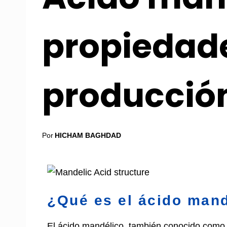
propiedad
producción
Por
HICHAM BAGHDAD
¿Qué es el ácido man
El ácido mandélico, también conocido como áci