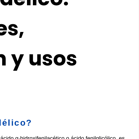
es,
 y usos
délico?
do α-hidroxifenilacético o ácido fenilglicólico, es