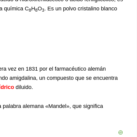
la química C
H
O
. Es un polvo cristalino blanco
8
8
3
era vez en 1831 por el farmacéutico alemán
ando amigdalina, un compuesto que se encuentra
ídrico
diluido.
a palabra alemana «Mandel», que significa