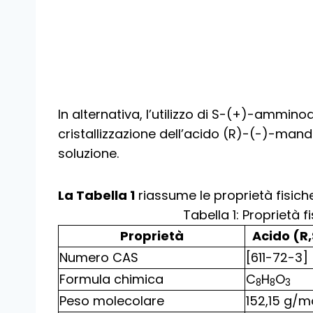
In alternativa, l’utilizzo di S-(+)-amminod
cristallizzazione dell’acido (R)-(-)-mand
soluzione.
La Tabella 1
riassume le proprietà fisich
Tabella 1: Proprietà 
Proprietà
Acido (R
Numero CAS
[611-72-3]
Formula chimica
C
H
O
8
8
3
Peso molecolare
152,15 g/m