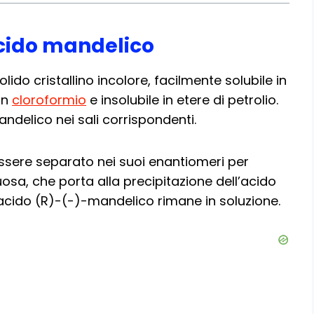
’acido mandelico
ido cristallino incolore, facilmente solubile in
in
cloroformio
e insolubile in etere di petrolio.
andelico nei sali corrispondenti.
sere separato nei suoi enantiomeri per
osa, che porta alla precipitazione dell’acido
cido (R)-(-)-mandelico rimane in soluzione.