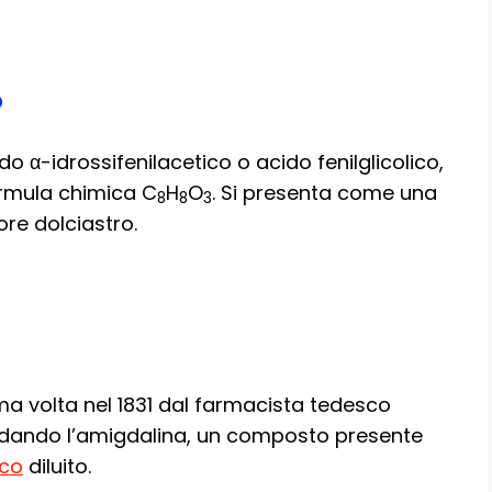
?
 α-idrossifenilacetico o acido fenilglicolico,
ormula chimica C
H
O
. Si presenta come una
8
8
3
ore dolciastro.
ma volta nel 1831 dal farmacista tedesco
caldando l’amigdalina, un composto presente
ico
diluito.