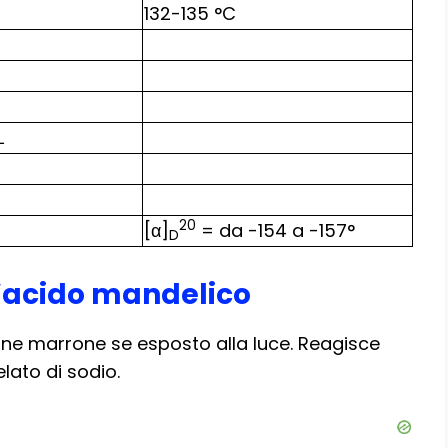
132-135 °C
L
20
[α]
= da -154 a -157°
D
l’acido mandelico
ne marrone se esposto alla luce. Reagisce
lato di sodio.