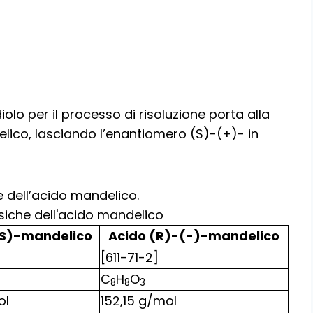
iolo per il processo di risoluzione porta alla
elico, lasciando l’enantiomero (S)-(+)- in
e dell’acido mandelico.
fisiche dell'acido mandelico
,S)-mandelico
Acido (R)-(-)-mandelico
[611-71-2]
C
H
O
8
8
3
ol
152,15 g/mol