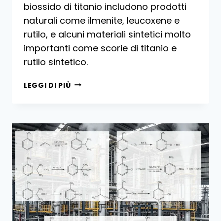
biossido di titanio includono prodotti
naturali come ilmenite, leucoxene e
rutilo, e alcuni materiali sintetici molto
importanti come scorie di titanio e
rutilo sintetico.
MATERIE
LEGGI DI PIÙ
PRIME
UTILIZZATE
PER
LA
PRODUZIONE
DI
BIOSSIDO
DI
TITANIO