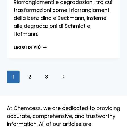
Riarrangiamenti e degradazioni: tra cui
trasformazioni come i riarrangiamenti
della benzidina e Beckmann, insieme
alle degradazioni di Schmidt e
Hofmann.
PRODUZIONE
LEGGI DI PIÙ
DI
AMMINE
AROMATICHE
Navigazione
1
2
3
Pagina
pagina
successiva
At Chemcess, we are dedicated to providing
accurate, comprehensive, and trustworthy
information. All of our articles are