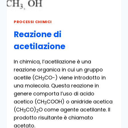
PROCESSI CHIMICI
Reazione di
acetilazione
In chimica, l’acetilazione è una
reazione organica in cui un gruppo
acetile (CH
CO-) viene introdotto in
3
una molecola. Questa reazione in
genere comporta l’uso di acido
acetico (CH
COOH) o anidride acetica
3
(CH
CO)
O come agente acetilante. Il
3
2
prodotto risultante è chiamato
acetato.