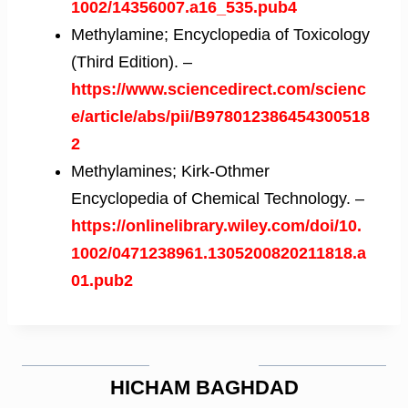
1002/14356007.a16_535.pub4
Methylamine; Encyclopedia of Toxicology
(Third Edition). –
https://www.sciencedirect.com/scienc
e/article/abs/pii/B978012386454300518
2
Methylamines; Kirk-Othmer
Encyclopedia of Chemical Technology. –
https://onlinelibrary.wiley.com/doi/10.
1002/0471238961.1305200820211818.a
01.pub2
HICHAM BAGHDAD