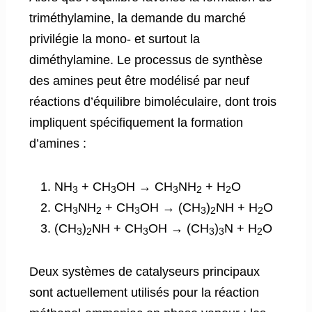
triméthylamine, la demande du marché
privilégie la mono- et surtout la
diméthylamine. Le processus de synthèse
des amines peut être modélisé par neuf
réactions d’équilibre bimoléculaire, dont trois
impliquent spécifiquement la formation
d’amines :
NH
+ CH
OH → CH
NH
+ H
O
3
3
3
2
2
CH
NH
+ CH
OH → (CH
)
NH + H
O
3
2
3
3
2
2
(CH
)
NH + CH
OH → (CH
)
N + H
O
3
2
3
3
3
2
Deux systèmes de catalyseurs principaux
sont actuellement utilisés pour la réaction