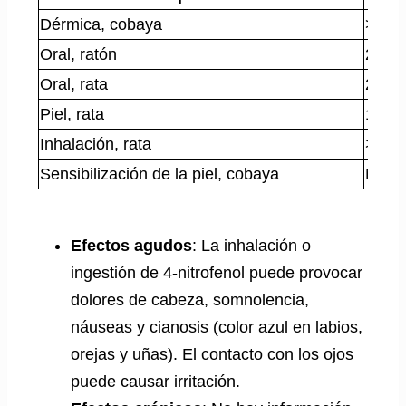
Dérmica, cobaya
>1 g/
Oral, ratón
282 
Oral, rata
202 
Piel, rata
1024
Inhalación, rata
> 4,7
Sensibilización de la piel, cobaya
Ningu
Efectos agudos
: La inhalación o
ingestión de 4-nitrofenol puede provocar
dolores de cabeza, somnolencia,
náuseas y cianosis (color azul en labios,
orejas y uñas). El contacto con los ojos
puede causar irritación.