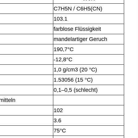
C7H5N / C6H5(CN)
103.1
farblose Flüssigkeit
mandelartiger Geruch
190,7°C
-12,8°C
1,0 g/cm3 (20 °C)
1.53056 (15 °C)
0,1–0,5 (schlecht)
itteln
102
3.6
75°C