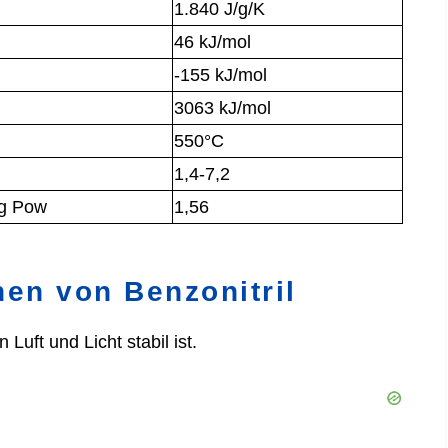
1.840 J/g/K
46 kJ/mol
-155 kJ/mol
3063 kJ/mol
550°C
1,4-7,2
og Pow
1,56
en von Benzonitril
n Luft und Licht stabil ist.