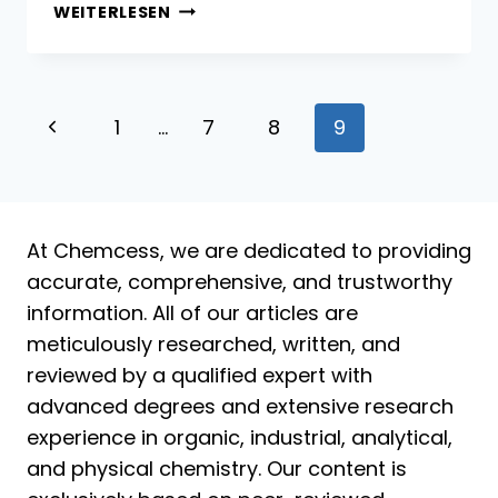
ANILIN:
WEITERLESEN
EIGENSCHAFTEN,
REAKTIONEN,
HERSTELLUNG
UND
Seitennavigation
Vorherige
1
…
7
8
9
VERWENDUNG
Seite
At Chemcess, we are dedicated to providing
accurate, comprehensive, and trustworthy
information. All of our articles are
meticulously researched, written, and
reviewed by a qualified expert with
advanced degrees and extensive research
experience in organic, industrial, analytical,
and physical chemistry. Our content is