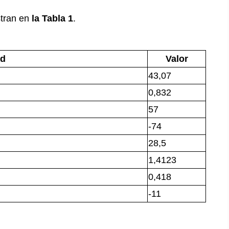
stran en
la Tabla 1
.
ad
Valor
43,07
0,832
57
-74
28,5
1,4123
0,418
-11