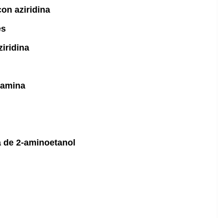
on aziridina
es
ziridina
ilamina
ca de 2-aminoetanol