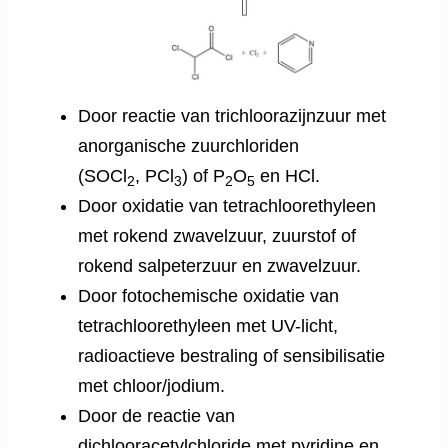
Door reactie van trichloorazijnzuur met
anorganische zuurchloriden
(SOCl
, PCl
) of P
O
en HCl.
2
3
2
5
Door oxidatie van tetrachloorethyleen
met rokend zwavelzuur, zuurstof of
rokend salpeterzuur en zwavelzuur.
Door fotochemische oxidatie van
tetrachloorethyleen met UV-licht,
radioactieve bestraling of sensibilisatie
met chloor/jodium.
Door de reactie van
dichlooracetylchloride met pyridine en