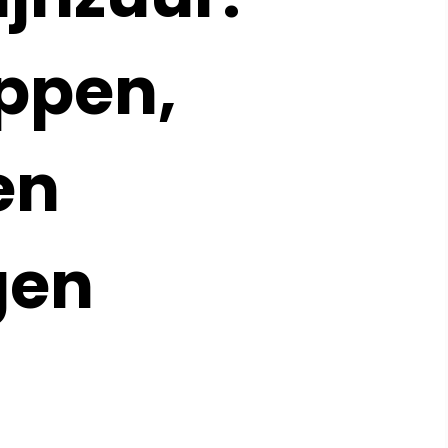
ppen,
en
gen