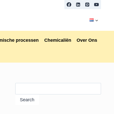
mische processen
Chemicaliën
Over Ons
Search