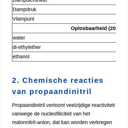
Dampdruk
0,
Vlampunt
> 
Oplosbaarheid (20 °C)
water
13
di-ethylether
20
ethanol
40
2. Chemische reacties
van propaandinitril
Propaandinitril vertoont veelzijdige reactiviteit
vanwege de nucleofiliciteit van het
malonnitril-anion, dat kan worden verkregen