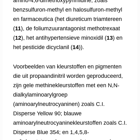
amino-4,6-dimethoxypyrimidine, zoals
benzsulfuron-methyl en halosulfuron-methyl
en farmaceutica (het diureticum triamtereen
(
11
), de foliumzuurantagonist methotrexaat
(
12
), het antihypertensieve minoxidil (
13
) en
het pesticide dicyclanil (
14
)).
Voorbeelden van kleurstoffen en pigmenten
die uit propaandinitril worden geproduceerd,
zijn gele methinekleurstoffen met een N,N-
dialkylaminoarylgroep
(aminoarylneutrocyaninen) zoals C.I.
Disperse Yellow 90; blauwe
aminoarylneutrocyaninekleurstoffen zoals C.I.
Disperse Blue 354; en 1,4,5,8-