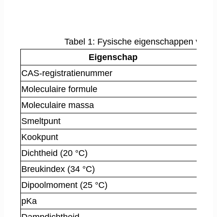
Tabel 1: Fysische eigenschappen van pr
Eigenschap
CAS-registratienummer
[1
Moleculaire formule
C
3
Moleculaire massa
66
Smeltpunt
31
Kookpunt
21
Dichtheid (20 °C)
1,
Breukindex (34 °C)
1,
Dipoolmoment (25 °C)
3,
pKa
11
Dampdichtheid
2,