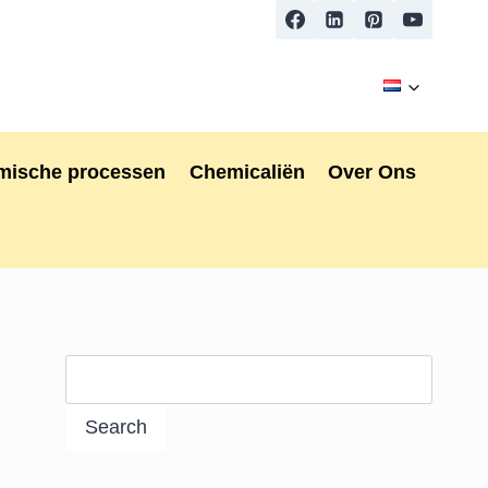
mische processen
Chemicaliën
Over Ons
Search