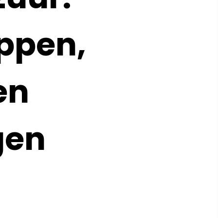
ppen,
en
gen