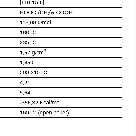
[110-15-6]
HOOC-(CH
)
-COOH
2
2
118,08 g/mol
188 °C
235 °C
3
1,57 g/cm
1,450
290-310 °C
4,21
5,64
-356,32 Kcal/mol
160 °C (open beker)