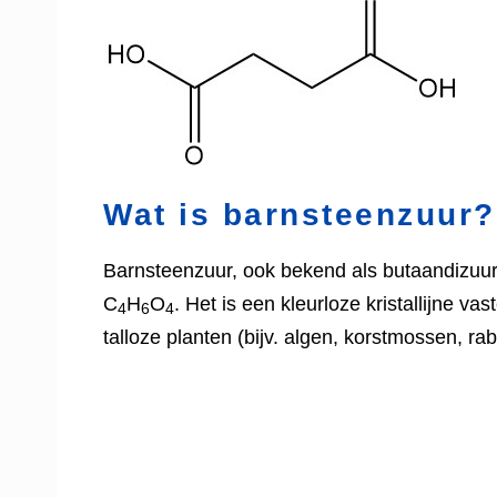
Wat is barnsteenzuur?
Barnsteenzuur, ook bekend als butaandizuur
C
H
O
. Het is een kleurloze kristallijne va
4
6
4
talloze planten (bijv. algen, korstmossen, ra