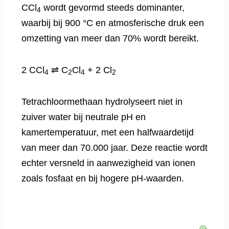
CCl
wordt gevormd steeds dominanter,
4
waarbij bij 900 °C en atmosferische druk een
omzetting van meer dan 70% wordt bereikt.
2 CCl
⇌ C
Cl
+ 2 Cl
4
2
4
2
Tetrachloormethaan hydrolyseert niet in
zuiver water bij neutrale pH en
kamertemperatuur, met een halfwaardetijd
van meer dan 70.000 jaar. Deze reactie wordt
echter versneld in aanwezigheid van ionen
zoals fosfaat en bij hogere pH-waarden.