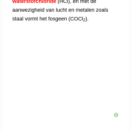
waterstofchloride
(HCl), en met de
aanwezigheid van lucht en metalen zoals
staal vormt het fosgeen (COCl
).
2