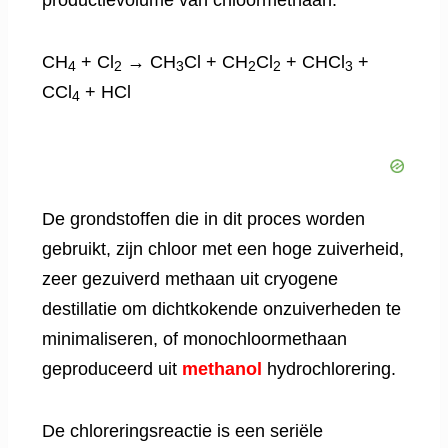
productievolume van chloormethaan.
CH
+ Cl
→ CH
Cl + CH
Cl
+ CHCl
+
4
2
3
2
2
3
CCl
+ HCl
4
De grondstoffen die in dit proces worden
gebruikt, zijn chloor met een hoge zuiverheid,
zeer gezuiverd methaan uit cryogene
destillatie om dichtkokende onzuiverheden te
minimaliseren, of monochloormethaan
geproduceerd uit
methanol
hydrochlorering.
De chloreringsreactie is een seriële