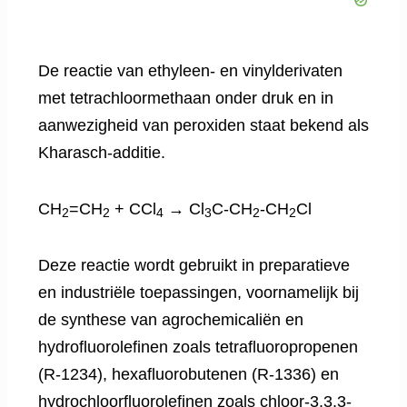
De reactie van ethyleen- en vinylderivaten
met tetrachloormethaan onder druk en in
aanwezigheid van peroxiden staat bekend als
Kharasch-additie.
CH
=CH
+ CCl
→ Cl
C-CH
-CH
Cl
2
2
4
3
2
2
Deze reactie wordt gebruikt in preparatieve
en industriële toepassingen, voornamelijk bij
de synthese van agrochemicaliën en
hydrofluorolefinen zoals tetrafluoropropenen
(R-1234), hexafluorobutenen (R-1336) en
hydrochloorfluorolefinen zoals chloor-3,3,3-