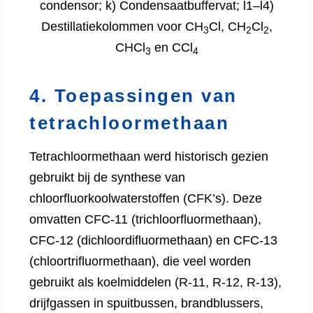
condensor; k) Condensaatbuffervat; l1–l4)
Destillatiekolommen voor CH
Cl, CH
Cl
,
3
2
2
CHCl
en CCl
3
4
4. Toepassingen van
tetrachloormethaan
Tetrachloormethaan werd historisch gezien
gebruikt bij de synthese van
chloorfluorkoolwaterstoffen (CFK’s). Deze
omvatten CFC-11 (trichloorfluormethaan),
CFC-12 (dichloordifluormethaan) en CFC-13
(chloortrifluormethaan), die veel worden
gebruikt als koelmiddelen (R-11, R-12, R-13),
drijfgassen in spuitbussen, brandblussers,