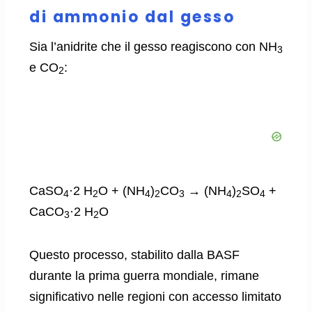
di ammonio dal gesso
Sia l’anidrite che il gesso reagiscono con NH
3
e CO
:
2
CaSO
·2 H
O + (NH
)
CO
→ (NH
)
SO
+
4
2
4
2
3
4
2
4
CaCO
·2 H
O
3
2
Questo processo, stabilito dalla BASF
durante la prima guerra mondiale, rimane
significativo nelle regioni con accesso limitato