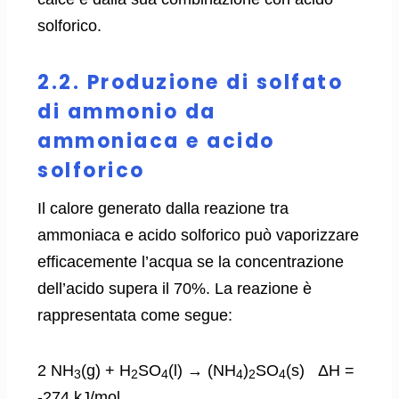
solforico.
2.2. Produzione di solfato
di ammonio da
ammoniaca e acido
solforico
Il calore generato dalla reazione tra
ammoniaca e acido solforico può vaporizzare
efficacemente l’acqua se la concentrazione
dell’acido supera il 70%. La reazione è
rappresentata come segue:
2 NH
(g) + H
SO
(l) → (NH
)
SO
(s) ΔH =
3
2
4
4
2
4
-274 kJ/mol