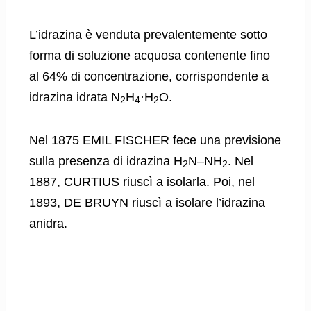
L’idrazina è venduta prevalentemente sotto
forma di soluzione acquosa contenente fino
al 64% di concentrazione, corrispondente a
idrazina idrata N
H
·H
O.
2
4
2
Nel 1875 EMIL FISCHER fece una previsione
sulla presenza di idrazina H
N–NH
. Nel
2
2
1887, CURTIUS riuscì a isolarla. Poi, nel
1893, DE BRUYN riuscì a isolare l’idrazina
anidra.