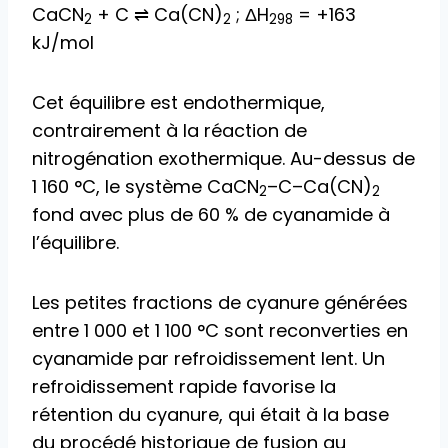
CaCN
+ C ⇌ Ca(CN)
; ΔH
= +163
2
2
298
kJ/mol
Cet équilibre est endothermique,
contrairement à la réaction de
nitrogénation exothermique. Au-dessus de
1 160 °C, le système CaCN
–C–Ca(CN)
2
2
fond avec plus de 60 % de cyanamide à
l’équilibre.
Les petites fractions de cyanure générées
entre 1 000 et 1 100 °C sont reconverties en
cyanamide par refroidissement lent. Un
refroidissement rapide favorise la
rétention du cyanure, qui était à la base
du procédé historique de fusion au