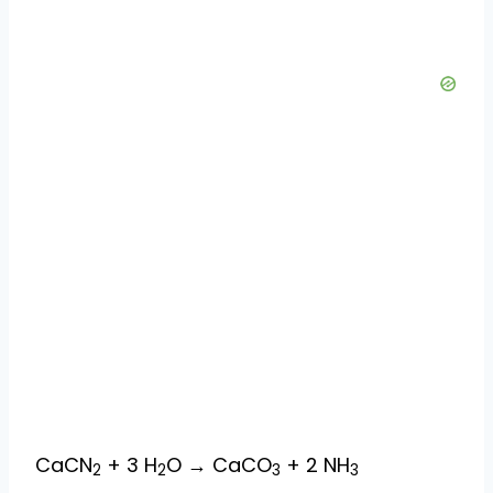
CaCN
+ 3 H
O → CaCO
+ 2 NH
2
2
3
3