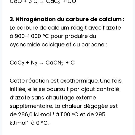
CaO + 3 C → CaC
+ CO
2
3. Nitrogénation du carbure de calcium :
Le carbure de calcium réagit avec l’azote
à 900–1 000 °C pour produire du
cyanamide calcique et du carbone :
CaC
+ N
→ CaCN
+ C
2
2
2
Cette réaction est exothermique. Une fois
initiée, elle se poursuit par ajout contrôlé
d’azote sans chauffage externe
supplémentaire. La chaleur dégagée est
de 286,6 kJ·mol⁻¹ à 1100 °C et de 295
kJ·mol⁻¹ à 0 °C.