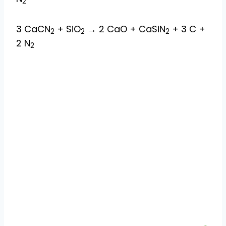
2
3 CaCN
+ SiO
→ 2 CaO + CaSiN
+ 3 C +
2
2
2
2 N
2