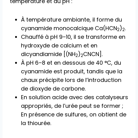
température et du pH :
À température ambiante, il forme du
cyanamide monocalcique Ca(HCN
)
.
2
2
Chauffé à pH 9–10, il se transforme en
hydroxyde de calcium et en
dicyandiamide [(NH
)
CNCN].
2
2
À pH 6–8 et en dessous de 40 °C, du
cyanamide est produit, tandis que la
chaux précipite lors de l’introduction
de dioxyde de carbone.
En solution acide avec des catalyseurs
appropriés, de l’urée peut se former ;
En présence de sulfures, on obtient de
la thiourée.