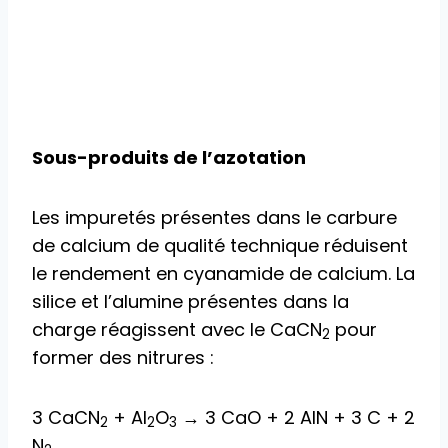
Sous-produits de l’azotation
Les impuretés présentes dans le carbure
de calcium de qualité technique réduisent
le rendement en cyanamide de calcium. La
silice et l’alumine présentes dans la
charge réagissent avec le CaCN
pour
2
former des nitrures :
3 CaCN
+ Al
O
→ 3 CaO + 2 AlN + 3 C + 2
2
2
3
N