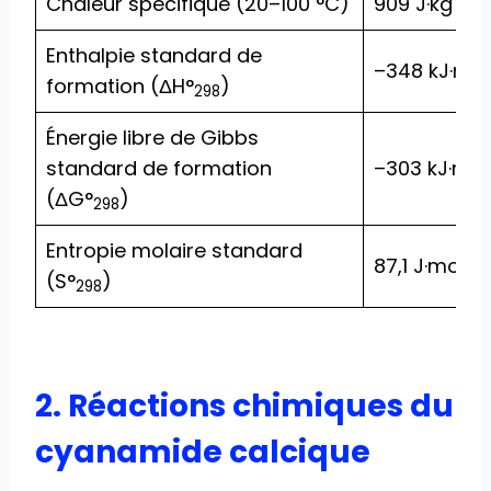
Chaleur spécifique (20–100 °C)
909 J·kg
·K
Enthalpie standard de
–348 kJ·mol
formation (ΔH°
)
298
Énergie libre de Gibbs
standard de formation
–303 kJ·mol
(ΔG°
)
298
Entropie molaire standard
-1
87,1 J·mol
·K
(S°
)
298
2. Réactions chimiques du
cyanamide calcique