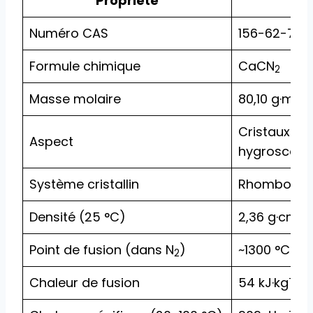
Propriété
Numéro CAS
156-62-7
Formule chimique
CaCN
2
-1
Masse molaire
80,10 g·mol
Cristaux inc
Aspect
hygroscopi
Système cristallin
Rhomboédr
-3
Densité (25 °C)
2,36 g·cm
Point de fusion (dans N
)
~1300 °C (a
2
-1
Chaleur de fusion
54 kJ·kg
-1
-1