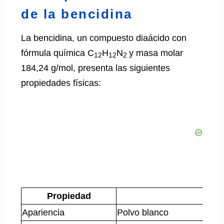
de la bencidina
La bencidina, un compuesto diaácido con
fórmula química C
H
N
y masa molar
12
12
2
184,24 g/mol, presenta las siguientes
propiedades físicas:
Propiedad
Val
Apariencia
Polvo blanco