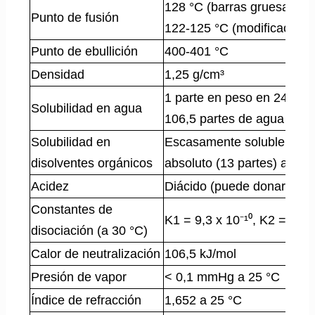
128 °C (barras gruesas),
Punto de fusión
122-125 °C (modificación 
Punto de ebullición
400-401 °C
Densidad
1,25 g/cm³
1 parte en peso en 2447 p
Solubilidad en agua
106,5 partes de agua a 10
Solubilidad en
Escasamente soluble en ét
disolventes orgánicos
absoluto (13 partes) a 20 
Acidez
Diácido (puede donar dos 
Constantes de
K1 = 9,3 x 10⁻¹⁰, K2 = 5,6 
disociación (a 30 °C)
Calor de neutralización
106,5 kJ/mol
Presión de vapor
< 0,1 mmHg a 25 °C
Índice de refracción
1,652 a 25 °C