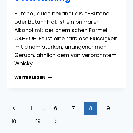
Butanol, auch bekannt als n-Butanol
oder Butan-1-ol, ist ein primärer
Alkohol mit der chemischen Formel
C4H9OH. Es ist eine farblose Flüssigkeit
mit einem starken, unangenehmen
Geruch, ähnlich dem von verbranntem
Whisky.
BUTANOL:
WEITERLESEN
EIGENSCHAFTEN,
REAKTIONEN,
HERSTELLUNG
UND
Seitennavigation
Vorherige
1
…
6
7
8
9
VERWENDUNG
Seite
10
…
19
Nächste