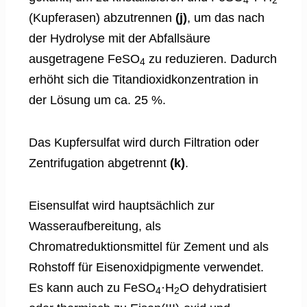
4
2
(Kupferasen) abzutrennen
(j)
, um das nach
der Hydrolyse mit der Abfallsäure
ausgetragene FeSO
zu reduzieren. Dadurch
4
erhöht sich die Titandioxidkonzentration in
der Lösung um ca. 25 %.
Das Kupfersulfat wird durch Filtration oder
Zentrifugation abgetrennt
(k)
.
Eisensulfat wird hauptsächlich zur
Wasseraufbereitung, als
Chromatreduktionsmittel für Zement und als
Rohstoff für Eisenoxidpigmente verwendet.
Es kann auch zu FeSO
·H
O dehydratisiert
4
2