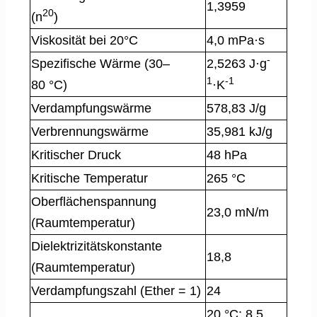
1,3959
20
(n
)
Viskosität bei 20°C
4,0 mPa·s
-
Spezifische Wärme (30–
2,5263 J·g
1
-1
80 °C)
·K
Verdampfungswärme
578,83 J/g
Verbrennungswärme
35,981 kJ/g
Kritischer Druck
48 hPa
Kritische Temperatur
265 °C
Oberflächenspannung
23,0 mN/m
(Raumtemperatur)
Dielektrizitätskonstante
18,8
(Raumtemperatur)
Verdampfungszahl (Ether = 1)
24
20 °C: 8,5