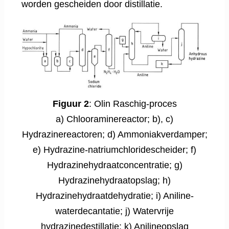
worden gescheiden door distillatie.
Figuur 2
: Olin Raschig-proces
a) Chlooraminereactor; b), c)
Hydrazinereactoren; d) Ammoniakverdamper;
e) Hydrazine-natriumchloridescheider; f)
Hydrazinehydraatconcentratie; g)
Hydrazinehydraatopslag; h)
Hydrazinehydraatdehydratie; i) Aniline-
waterdecantatie; j) Watervrije
hydrazinedestillatie; k) Anilineopslag