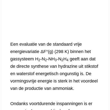
Een evaluatie van de standaard vrije
energievariatie ΔF°(g) (298 K) binnen het
gassysteem H
-N
-NH
-N
H
geeft aan dat
2
2
3
2
4
de directe synthese van hydrazine uit stikstof
en waterstof energetisch ongunstig is. De
vormingsvrije energie is sterk in het voordeel
van de productie van ammoniak.
Ondanks voortdurende inspanningen is er