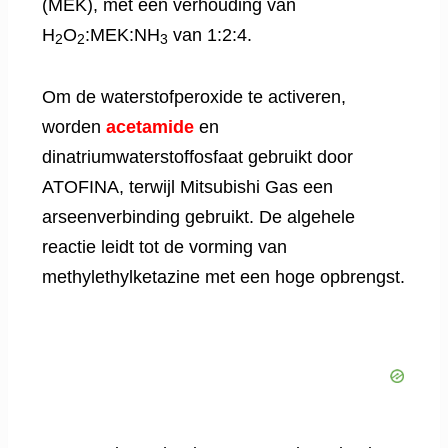
(MEK), met een verhouding van
H
O
:MEK:NH
van 1:2:4.
2
2
3
Om de waterstofperoxide te activeren,
worden
acetamide
en
dinatriumwaterstoffosfaat gebruikt door
ATOFINA, terwijl Mitsubishi Gas een
arseenverbinding gebruikt. De algehele
reactie leidt tot de vorming van
methylethylketazine met een hoge opbrengst.