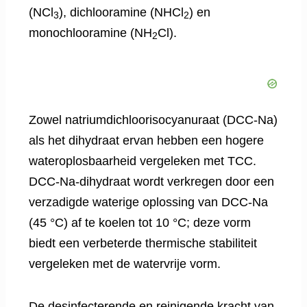
(NCl
), dichlooramine (NHCl
) en
3
2
monochlooramine (NH
Cl).
2
Zowel natriumdichloorisocyanuraat (DCC-Na)
als het dihydraat ervan hebben een hogere
wateroplosbaarheid vergeleken met TCC.
DCC-Na-dihydraat wordt verkregen door een
verzadigde waterige oplossing van DCC-Na
(45 °C) af te koelen tot 10 °C; deze vorm
biedt een verbeterde thermische stabiliteit
vergeleken met de watervrije vorm.
De desinfecterende en reinigende kracht van