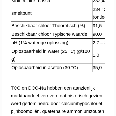
Moleculaire massa
232,44
234 °C
smeltpunt
(ontleding)
Beschikbaar chloor Theoretisch (%)
91,5
Beschikbaar chloor Typische waarde
90,0
pH (1% waterige oplossing)
2,7 – 3,3
Oplosbaarheid in water (25 °C) (g/100
1,0
g)
Oplosbaarheid in aceton (30 °C)
35,0
TCC en DCC-Na hebben een aanzienlijk
marktaandeel veroverd dat historisch gezien
werd gedomineerd door calciumhypochloriet,
pijnboomoliën, quaternaire ammoniumzouten