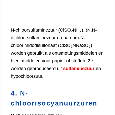
N-chloorsulfaminezuur (ClSO
NH
), (N,N-
2
2
dichloorsulfaminezuur en natrium-N-
chloorimidodisulfonaat (ClSO
NNaSO
)
2
2
worden gebruikt als ontsmettingsmiddelen en
bleekmiddelen voor papier of stoffen. Ze
worden geproduceerd uit
sulfaminezuur
en
hypochloorzuur.
4. N-
chloorisocyanuurzuren