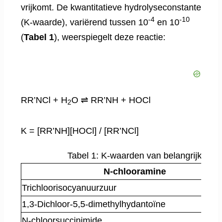
vrijkomt. De kwantitatieve hydrolyseconstante
-4
-10
(K-waarde), variërend tussen 10
en 10
(
Tabel 1
), weerspiegelt deze reactie:
RR’NCl + H
O ⇌ RR’NH + HOCl
2
K = [RR’NH][HOCl] / [RR’NCl]
Tabel 1: K-waarden van belangrijke N-
N-chlooramine
Trichloorisocyanuurzuur
1,3-Dichloor-5,5-dimethylhydantoïne
N-chloorsuccinimide