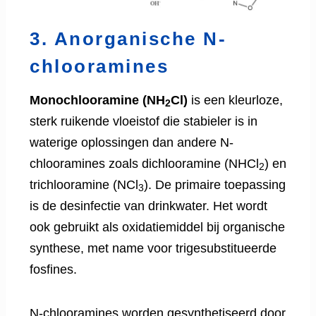
3. Anorganische N-
chlooramines
Monochlooramine (NH
Cl)
is een kleurloze,
2
sterk ruikende vloeistof die stabieler is in
waterige oplossingen dan andere N-
chlooramines zoals dichlooramine (NHCl
) en
2
trichlooramine (NCl
). De primaire toepassing
3
is de desinfectie van drinkwater. Het wordt
ook gebruikt als oxidatiemiddel bij organische
synthese, met name voor trigesubstitueerde
fosfines.
N-chlooramines worden gesynthetiseerd door