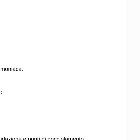
ammoniaca.
:
ssidazione e punti di gocciolamento