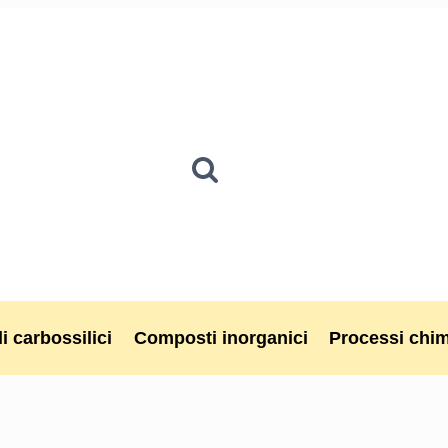
i carbossilici
Composti inorganici
Processi chim