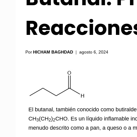
Reacciones
Por
HICHAM BAGHDAD
agosto 6, 2024
El butanal, también conocido como butirald
CH
(CH
)
CHO. Es un líquido inflamable inc
3
2
2
menudo descrito como a pan, a queso o a ma