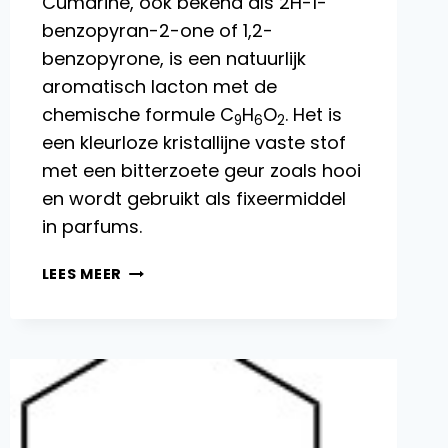
Cumarine, ook bekend als 2H-1-
benzopyran-2-one of 1,2-
benzopyrone, is een natuurlijk
aromatisch lacton met de
chemische formule C
H
O
. Het is
9
6
2
een kleurloze kristallijne vaste stof
met een bitterzoete geur zoals hooi
en wordt gebruikt als fixeermiddel
in parfums.
CUMARINE:
LEES MEER
EIGENSCHAPPEN,
REACTIES,
PRODUCTIE,
TOEPASSINGEN
EN
TOXICOLOGIE