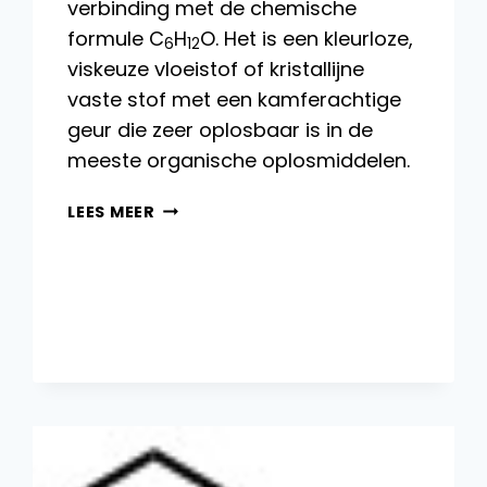
verbinding met de chemische
formule C
H
O. Het is een kleurloze,
6
12
viskeuze vloeistof of kristallijne
vaste stof met een kamferachtige
geur die zeer oplosbaar is in de
meeste organische oplosmiddelen.
CYCLOHEXANOL:
LEES MEER
EIGENSCHAPPEN,
REACTIES,
PRODUCTIE
EN
TOEPASSINGEN