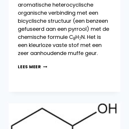
aromatische heterocyclische
organische verbinding met een
bicyclische structuur (een benzeen
gefuseerd aan een pyrrool) met de
chemische formule C
H
N. Het is
8
7
een kleurloze vaste stof met een
zeer aanhoudende muffe geur.
INDOOL:
LEES MEER
EIGENSCHAPPEN,
REACTIES,
PRODUCTIE
EN
TOEPASSINGEN