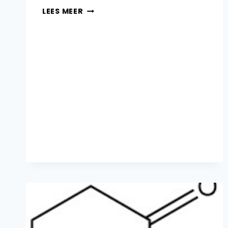
3-
LEES MEER
METHYL-
2-
BUTANON:
PRODUCTIE
EN
TOEPASSINGEN