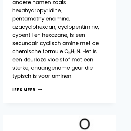
andere namen zoals
hexahydropyridine,
pentamethyleneimine,
azacyclohexaan, cyclopentimine,
cypentil en hexazane, is een
secundair cyclisch amine met de
chemische formule C
H
N. Het is
5
11
een kleurloze vloeistof met een
sterke, onaangename geur die
typisch is voor aminen.
PIPERIDINE:
LEES MEER
EIGENSCHAPPEN,
REACTIES,
PRODUCTIE
EN
TOEPASSINGEN