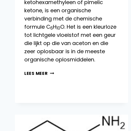
ketohexamethyleen of pimelic
ketone, is een organische
verbinding met de chemische
formule C
H
O. Het is een kleurloze
6
10
tot lichtgele vloeistof met een geur
die lijkt op die van aceton en die
zeer oplosbaar is in de meeste
organische oplosmiddelen.
CYCLOHEXANON:
LEES MEER
EIGENSCHAPPEN,
REACTIES,
PRODUCTIE
EN
TOEPASSINGEN