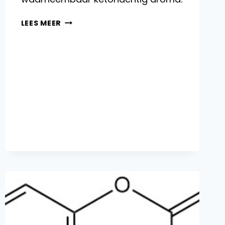
4-
LEES MEER
METHYL-
2-
PENTANON:
PRODUCTIE,
REACTIES
EN
TOEPASSINGEN