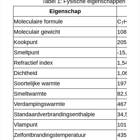
Tabel 1: Fysische eigenschappen van b
Eigenschap
Moleculaire formule
C
H
O
7
8
Moleculair gewicht
108,14 g
Kookpunt
205,4 °C
Smeltpunt
-15,4 °C
Refractief index
1,5400
Dichtheid
1,061 g/
Soortelijke warmte
1972 J/kg
Smeltwarmte
82,9 J/g
Verdampingswarmte
467,0 J/g
Standaardverbrandingsenthalpie
34,58 kJ
Vlampunt
101 °C
Zelfontbrandingstemperatuur
435 °C