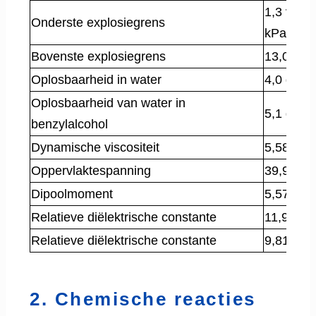
1,3 vol %
Onderste explosiegrens
kPa
Bovenste explosiegrens
13,0 vol
Oplosbaarheid in water
4,0 g/100
Oplosbaarheid van water in
5,1 g/100
benzylalcohol
Dynamische viscositeit
5,584×1
Oppervlaktespanning
39,96×1
Dipoolmoment
5,571×1
Relatieve diëlektrische constante
11,92 bij
Relatieve diëlektrische constante
9,81 bij 
2. Chemische reacties