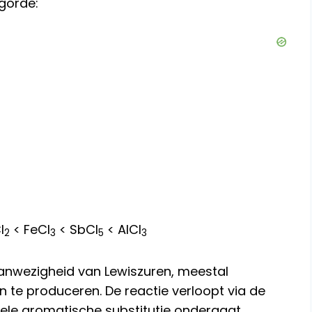
lgorde:
l
< FeCl
< SbCl
< AlCl
2
3
5
3
aanwezigheid van Lewiszuren, meestal
 te produceren. De reactie verloopt via de
iele aromatische substitutie ondergaat.