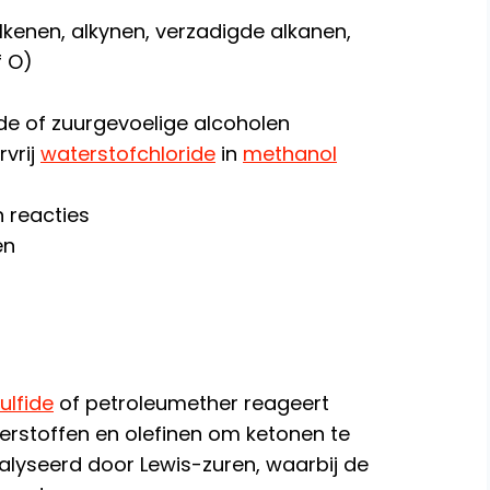
lkenen, alkynen, verzadigde alkanen,
f O)
de of zuurgevoelige alcoholen
vrij
waterstofchloride
in
methanol
 reacties
en
ulfide
of petroleumether reageert
erstoffen en olefinen om ketonen te
alyseerd door Lewis-zuren, waarbij de