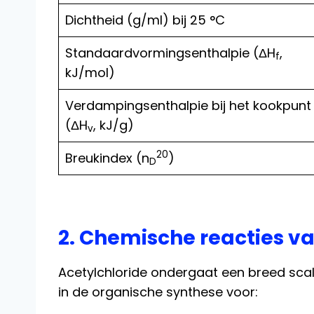
Dichtheid (g/ml) bij 25 °C
Standaardvormingsenthalpie (ΔH
,
f
kJ/mol)
Verdampingsenthalpie bij het kookpunt
(ΔH
, kJ/g)
v
20
Breukindex (n
)
D
2. Chemische reacties va
Acetylchloride ondergaat een breed sca
in de organische synthese voor: