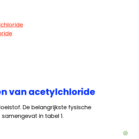
lchloride
oride
en van acetylchloride
loeistof. De belangrijkste fysische
​samengevat in tabel 1.