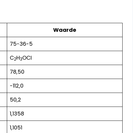
Waarde
75-36-5
C
H
OCl
2
3
78,50
-112,0
50,2
1,1358
1,1051