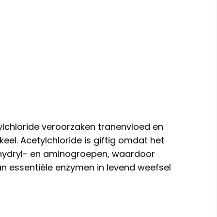
ylchloride veroorzaken tranenvloed en
eel. Acetylchloride is giftig omdat het
lfhydryl- en aminogroepen, waardoor
 van essentiële enzymen in levend weefsel