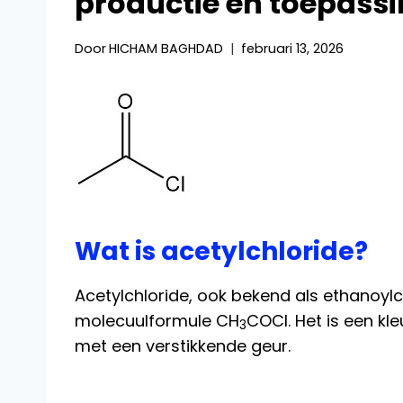
productie en toepass
Door
HICHAM BAGHDAD
februari 13, 2026
Wat is acetylchloride?
Acetylchloride, ook bekend als ethanoylc
molecuulformule CH
COCl. Het is een kle
3
met een verstikkende geur.