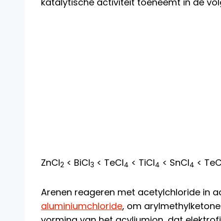
katalytische activiteit toeneemt in de vo
ZnCl
< BiCl
< TeCl
< TiCl
< SnCl
< TeC
2
3
4
4
4
Arenen reageren met acetylchloride in 
aluminiumchloride
, om arylmethylketonen
vorming van het acyliumion, dat elektrof