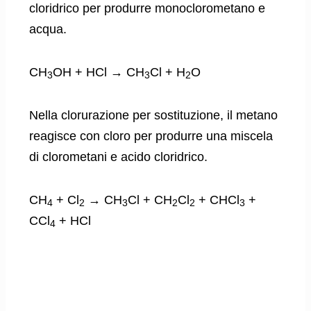
cloridrico per produrre monoclorometano e
acqua.
CH
OH + HCl → CH
Cl + H
O
3
3
2
Nella clorurazione per sostituzione, il metano
reagisce con cloro per produrre una miscela
di clorometani e acido cloridrico.
CH
+ Cl
→ CH
Cl + CH
Cl
+ CHCl
+
4
2
3
2
2
3
CCl
+ HCl
4