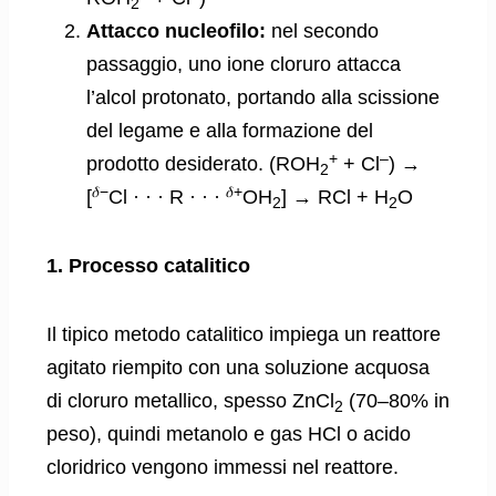
2
Attacco nucleofilo:
nel secondo
passaggio, uno ione cloruro attacca
l’alcol protonato, portando alla scissione
del legame e alla formazione del
+
–
prodotto desiderato. (ROH
+ Cl
) →
2
𝛿−
𝛿+
[
Cl · · · R · · ·
OH
] → RCl + H
O
2
2
1. Processo catalitico
Il tipico metodo catalitico impiega un reattore
agitato riempito con una soluzione acquosa
di cloruro metallico, spesso ZnCl
(70–80% in
2
peso), quindi metanolo e gas HCl o acido
cloridrico vengono immessi nel reattore.