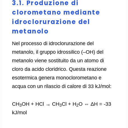
3.1. Produzione di
clorometano mediante
idroclorurazione del
metanolo
Nel processo di idroclorurazione del
metanolo, il gruppo idrossilico (–OH) del
metanolo viene sostituito da un atomo di
cloro da acido cloridrico. Questa reazione
esotermica genera monoclorometano e
acqua con un rilascio di calore di 33 kJ/mol:
CH
OH + HCl → CH
Cl + H
O ⇔ ΔH = -33
3
3
2
kJ/mol