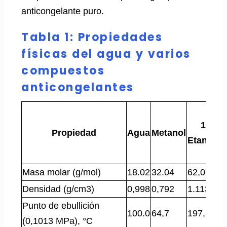
anticongelante puro.
Tabla 1: Propiedades
físicas del agua y varios
compuestos
anticongelantes
1,2-
Propiedad
Agua
Metanol
Etanodio
Masa molar (g/mol)
18.02
32.04
62,07
Densidad (g/cm3)
0,998
0,792
1.113
Punto de ebullición
100.0
64,7
197,5
(0,1013 MPa), °C