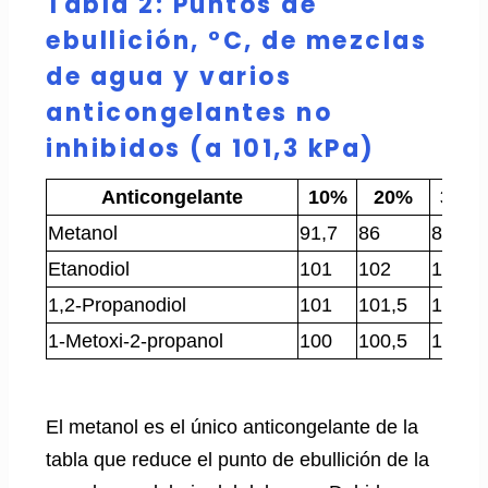
Tabla 2: Puntos de
ebullición, °C, de mezclas
de agua y varios
anticongelantes no
inhibidos (a 101,3 kPa)
Anticongelante
10%
20%
30%
Metanol
91,7
86
82
Etanodiol
101
102
103
1,2-Propanodiol
101
101,5
102
1-Metoxi-2-propanol
100
100,5
101
El metanol es el único anticongelante de la
tabla que reduce el punto de ebullición de la