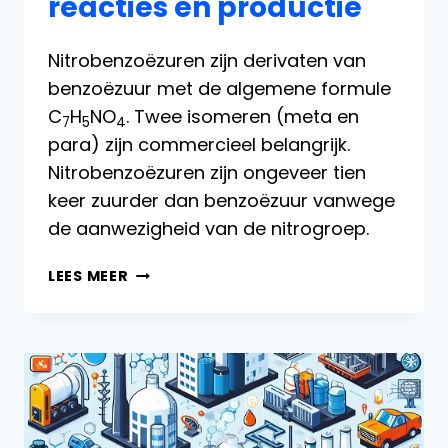
reacties en productie
Nitrobenzoëzuren zijn derivaten van
benzoëzuur met de algemene formule
C
H
NO
. Twee isomeren (meta en
7
5
4
para) zijn commercieel belangrijk.
Nitrobenzoëzuren zijn ongeveer tien
keer zuurder dan benzoëzuur vanwege
de aanwezigheid van de nitrogroep.
NITROBENZOËZUUR:
LEES MEER
EIGENSCHAPPEN,
REACTIES
EN
PRODUCTIE