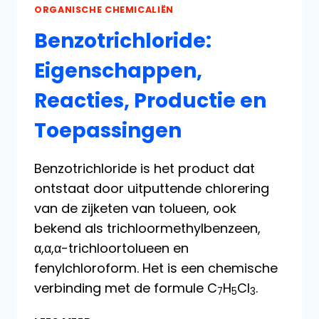
ORGANISCHE CHEMICALIËN
Benzotrichloride:
Eigenschappen,
Reacties, Productie en
Toepassingen
Benzotrichloride is het product dat
ontstaat door uitputtende chlorering
van de zijketen van tolueen, ook
bekend als trichloormethylbenzeen,
α,α,α-trichloortolueen en
fenylchloroform. Het is een chemische
verbinding met de formule C
H
Cl
.
7
5
3
BENZOTRICHLORIDE: