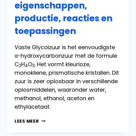
eigenschappen,
productie, reacties en
toepassingen
Vaste Glycolzuur is het eenvoudigste
α-hydroxycarbonzuur met de formule
C
H
O
. Het vormt kleurloze,
2
4
3
monokliene, prismatische kristallen. Dit
zuur is zeer oplosbaar in verschillende
oplosmiddelen, waaronder water,
methanol, ethanol, aceton en
ethylacetaat.
GLYCOLZUUR:
LEES MEER
EIGENSCHAPPEN,
PRODUCTIE,