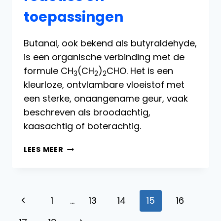
toepassingen
Butanal, ook bekend als butyraldehyde,
is een organische verbinding met de
formule CH
(CH
)
CHO. Het is een
3
2
2
kleurloze, ontvlambare vloeistof met
een sterke, onaangename geur, vaak
beschreven als broodachtig,
kaasachtig of boterachtig.
BUTANAL:
LEES MEER
PRODUCTIE,
REACTIES
EN
TOEPASSINGEN
Paginanavigatie
Vorige
1
…
13
14
15
16
pagina