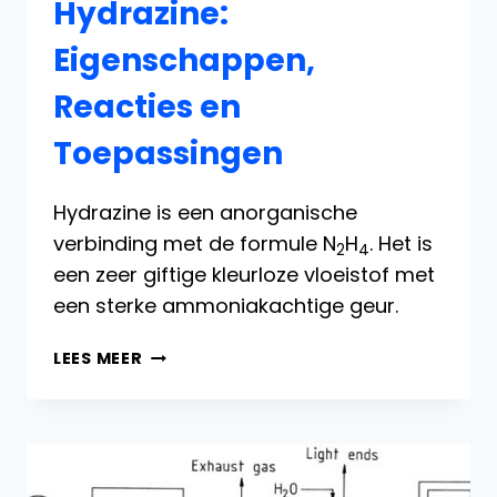
Hydrazine:
Eigenschappen,
Reacties en
Toepassingen
Hydrazine is een anorganische
verbinding met de formule N
H
. Het is
2
4
een zeer giftige kleurloze vloeistof met
een sterke ammoniakachtige geur.
HYDRAZINE:
LEES MEER
EIGENSCHAPPEN,
REACTIES
EN
TOEPASSINGEN