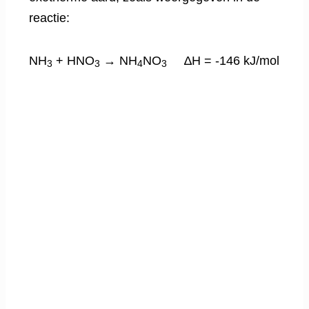
reactie:
NH
+ HNO
→ NH
NO
∆H = -146 kJ/mol
3
3
4
3