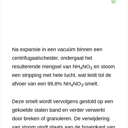
Na expansie in een vacuüm binnen een
centrifugaalscheider, ondergaat het
resulterende mengsel van NH
NO
en stoom
4
3
een ​​stripping met hete lucht, wat leidt tot de
afvoer van een 99,8% NH
NO
-smelt.
4
3
Deze smelt wordt vervolgens gestold op een
gekoelde stalen band en verder verwerkt
door breken of granuleren. De verwijdering
van stoom vindt plaats aan de bovenkant van