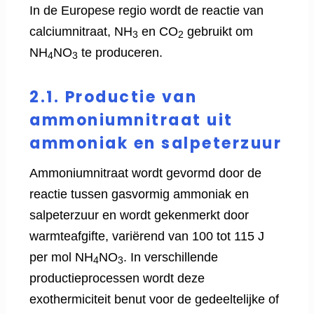
In de Europese regio wordt de reactie van
calciumnitraat, NH
en CO
gebruikt om
3
2
NH
NO
te produceren.
4
3
2.1. Productie van
ammoniumnitraat uit
ammoniak en salpeterzuur
Ammoniumnitraat wordt gevormd door de
reactie tussen gasvormig ammoniak en
salpeterzuur en wordt gekenmerkt door
warmteafgifte, variërend van 100 tot 115 J
per mol NH
NO
. In verschillende
4
3
productieprocessen wordt deze
exothermiciteit benut voor de gedeeltelijke of