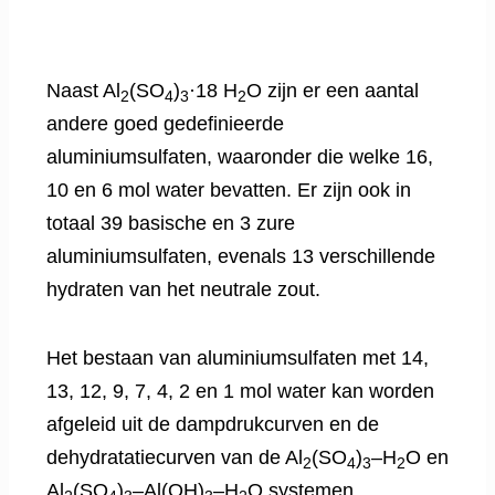
Naast Al
(SO
)
·18 H
O zijn er een aantal
2
4
3
2
andere goed gedefinieerde
aluminiumsulfaten, waaronder die welke 16,
10 en 6 mol water bevatten. Er zijn ook in
totaal 39 basische en 3 zure
aluminiumsulfaten, evenals 13 verschillende
hydraten van het neutrale zout.
Het bestaan ​​van aluminiumsulfaten met 14,
13, 12, 9, 7, 4, 2 en 1 mol water kan worden
afgeleid uit de dampdrukcurven en de
dehydratatiecurven van de Al
(SO
)
–H
O en
2
4
3
2
Al
(SO
)
–Al(OH)
–H
O systemen.