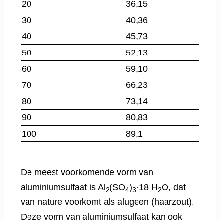
20
36,15
30
40,36
40
45,73
50
52,13
60
59,10
70
66,23
80
73,14
90
80,83
100
89,1
De meest voorkomende vorm van
aluminiumsulfaat is Al
(SO
)
·18 H
O, dat
2
4
3
2
van nature voorkomt als alugeen (haarzout).
Deze vorm van aluminiumsulfaat kan ook