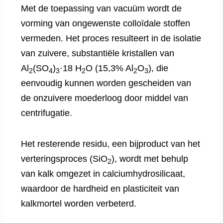
Met de toepassing van vacuüm wordt de
vorming van ongewenste colloïdale stoffen
vermeden. Het proces resulteert in de isolatie
van zuivere, substantiële kristallen van
Al
(SO
)
·18 H
O (15,3% Al
O
), die
2
4
3
2
2
3
eenvoudig kunnen worden gescheiden van
de onzuivere moederloog door middel van
centrifugatie.
Het resterende residu, een bijproduct van het
verteringsproces (SiO
), wordt met behulp
2
van kalk omgezet in calciumhydrosilicaat,
waardoor de hardheid en plasticiteit van
kalkmortel worden verbeterd.