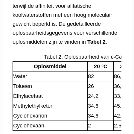
terwijl de affiniteit voor alifatische
koolwaterstoffen met een hoog moleculair
gewicht beperkt is. De gedetailleerde
oplosbaarheidsgegevens voor verschillende
oplosmiddelen zijn te vinden in
Tabel 2
.
Tabel 2: Oplosbaarheid van ε-Caprol
Oplosmiddel
20 °C
30 °C
Water
82
86,5
Tolueen
26
36,5
Ethylacetaat
24,2
33,3
Methylethylketon
34,6
45,7
Cyclohexanon
34,6
42,2
Cyclohexaan
2
2,5